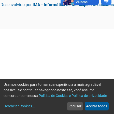
Desenvolvido por
IMA - Informática de Municípios Associados
Usamos cookies para tornar sua experiência a mais agradável
possível. Se continuar navegando neste site, você assume
concordar com nossa
Política de Cookies e Política de privacidade
home
build_circle
event
web
more_horiz
Erro ao enviar informações, por favor tente novamente
Gerenciar Cookies
...
Recusar
Aceitar todos
Início
Serviços
Eventos
Notícias
Mais