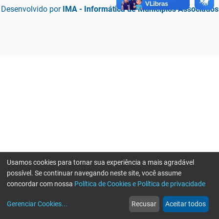
Desenvolvido por
IMA - Informática de Municípios Associados
Usamos cookies para tornar sua experiência a mais agradável
possível. Se continuar navegando neste site, você assume
concordar com nossa
Política de Cookies e Política de privacidade
home
build_circle
event
web
more_horiz
Erro ao enviar informações, por favor tente novamente
Gerenciar Cookies
...
Recusar
Aceitar todos
Início
Serviços
Eventos
Notícias
Mais