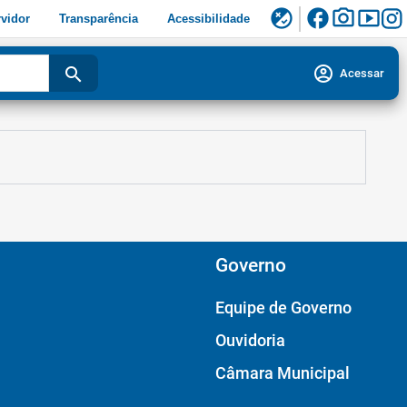
facebook
photo_camera
smart_display
flaky
vidor
Transparência
Acessibilidade
account_circle
search
Acessar
Governo
Equipe de Governo
Ouvidoria
Câmara Municipal