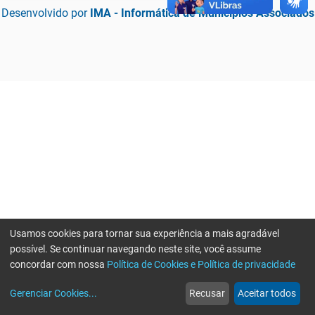
Desenvolvido por
IMA - Informática de Municípios Associados
Usamos cookies para tornar sua experiência a mais agradável
possível. Se continuar navegando neste site, você assume
concordar com nossa
Política de Cookies e Política de privacidade
home
build_circle
event
web
more_horiz
Erro ao enviar informações, por favor tente novamente
Gerenciar Cookies
...
Recusar
Aceitar todos
Início
Serviços
Eventos
Notícias
Mais