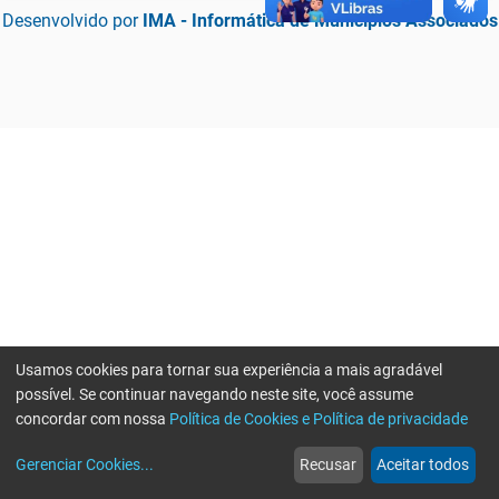
Desenvolvido por
IMA - Informática de Municípios Associados
Usamos cookies para tornar sua experiência a mais agradável
possível. Se continuar navegando neste site, você assume
concordar com nossa
Política de Cookies e Política de privacidade
home
build_circle
event
web
more_horiz
Erro ao enviar informações, por favor tente novamente
Gerenciar Cookies
...
Recusar
Aceitar todos
Início
Serviços
Eventos
Notícias
Mais