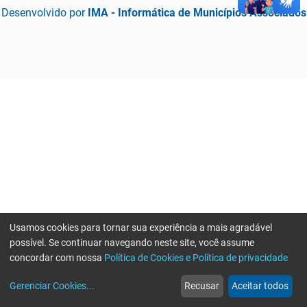
Desenvolvido por
IMA - Informática de Municípios Associados
Usamos cookies para tornar sua experiência a mais agradável
possível. Se continuar navegando neste site, você assume
concordar com nossa
Política de Cookies e Política de privacidade
home
build_circle
event
web
more_horiz
Erro ao enviar informações, por favor tente novamente
Gerenciar Cookies
...
Recusar
Aceitar todos
Início
Serviços
Eventos
Notícias
Mais