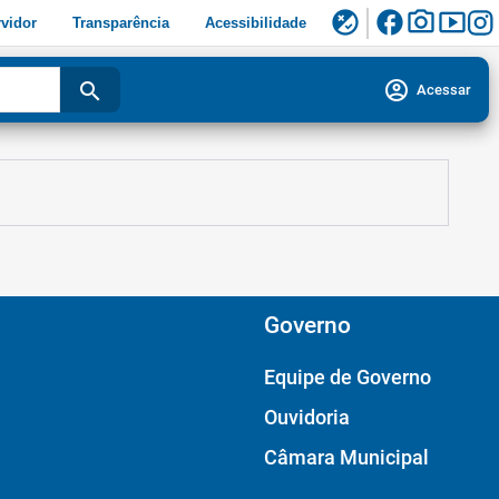
facebook
photo_camera
smart_display
flaky
vidor
Transparência
Acessibilidade
account_circle
search
Acessar
Governo
Equipe de Governo
Ouvidoria
Câmara Municipal