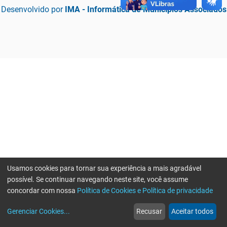
Desenvolvido por
IMA - Informática de Municípios Associados
Usamos cookies para tornar sua experiência a mais agradável
possível. Se continuar navegando neste site, você assume
concordar com nossa
Política de Cookies e Política de privacidade
home
build_circle
event
web
more_horiz
Erro ao enviar informações, por favor tente novamente
Gerenciar Cookies
...
Recusar
Aceitar todos
Início
Serviços
Eventos
Notícias
Mais