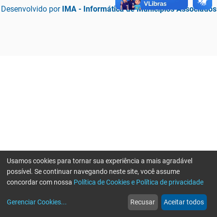
Desenvolvido por
IMA - Informática de Municípios Associados
Usamos cookies para tornar sua experiência a mais agradável
possível. Se continuar navegando neste site, você assume
concordar com nossa
Política de Cookies e Política de privacidade
home
build_circle
event
web
more_horiz
Erro ao enviar informações, por favor tente novamente
Gerenciar Cookies
...
Recusar
Aceitar todos
Início
Serviços
Eventos
Notícias
Mais