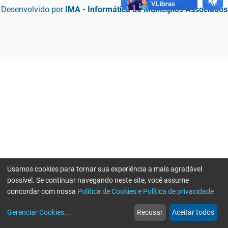
Desenvolvido por
IMA - Informática de Municípios Associados
Usamos cookies para tornar sua experiência a mais agradável
possível. Se continuar navegando neste site, você assume
concordar com nossa
Política de Cookies e Política de privacidade
home
build_circle
event
web
more_horiz
Erro ao enviar informações, por favor tente novamente
Gerenciar Cookies
...
Recusar
Aceitar todos
Início
Serviços
Eventos
Notícias
Mais