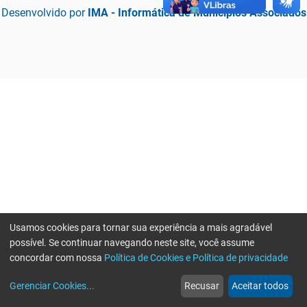
Desenvolvido por
IMA - Informática de Municípios Associados
Usamos cookies para tornar sua experiência a mais agradável
possível. Se continuar navegando neste site, você assume
concordar com nossa
Política de Cookies e Política de privacidade
home
build_circle
event
web
more_horiz
Erro ao enviar informações, por favor tente novamente
Gerenciar Cookies
...
Recusar
Aceitar todos
Início
Serviços
Eventos
Notícias
Mais