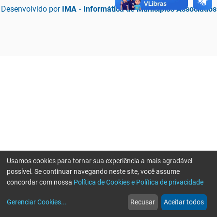
Desenvolvido por
IMA - Informática de Municípios Associados
Usamos cookies para tornar sua experiência a mais agradável
possível. Se continuar navegando neste site, você assume
concordar com nossa
Política de Cookies e Política de privacidade
home
build_circle
event
web
more_horiz
Erro ao enviar informações, por favor tente novamente
Gerenciar Cookies
...
Recusar
Aceitar todos
Início
Serviços
Eventos
Notícias
Mais