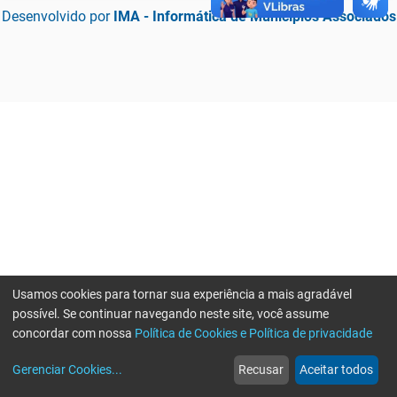
Desenvolvido por
IMA - Informática de Municípios Associados
Usamos cookies para tornar sua experiência a mais agradável
possível. Se continuar navegando neste site, você assume
concordar com nossa
Política de Cookies e Política de privacidade
home
build_circle
event
web
more_horiz
Erro ao enviar informações, por favor tente novamente
Gerenciar Cookies
...
Recusar
Aceitar todos
Início
Serviços
Eventos
Notícias
Mais