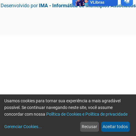
Desenvolvido por
IMA - Informática de Municípios Associados
Usamos cookies para tornar sua experiência a mais agradável
possível. Se continuar navegando neste site, você assume
concordar com nossa
Política de Cookies e Política de privacidade
home
build_circle
event
web
more_horiz
Erro ao enviar informações, por favor tente novamente
Gerenciar Cookies
...
Recusar
Aceitar todos
Início
Serviços
Eventos
Notícias
Mais