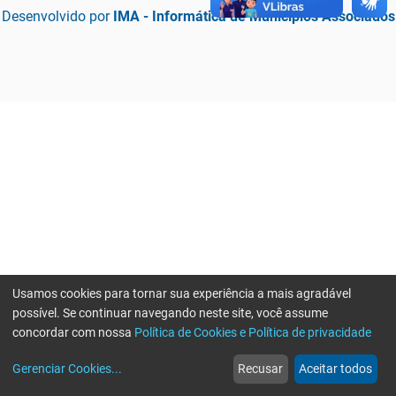
Desenvolvido por
IMA - Informática de Municípios Associados
Usamos cookies para tornar sua experiência a mais agradável
possível. Se continuar navegando neste site, você assume
concordar com nossa
Política de Cookies e Política de privacidade
home
build_circle
event
web
more_horiz
Erro ao enviar informações, por favor tente novamente
Gerenciar Cookies
...
Recusar
Aceitar todos
Início
Serviços
Eventos
Notícias
Mais