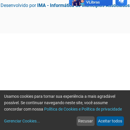
Desenvolvido por
IMA - Informática de Municípios Associados
Usamos cookies para tornar sua experiência a mais agradável
possível. Se continuar navegando neste site, você assume
concordar com nossa
Política de Cookies e Política de privacidade
home
build_circle
event
web
more_horiz
Erro ao enviar informações, por favor tente novamente
Gerenciar Cookies
...
Recusar
Aceitar todos
Início
Serviços
Eventos
Notícias
Mais