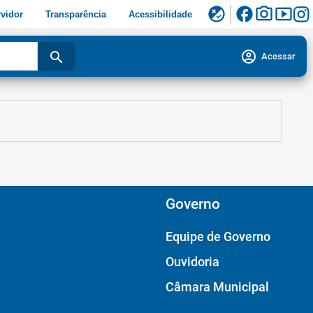
facebook
photo_camera
smart_display
flaky
vidor
Transparência
Acessibilidade
account_circle
search
Acessar
Governo
Equipe de Governo
Ouvidoria
Câmara Municipal