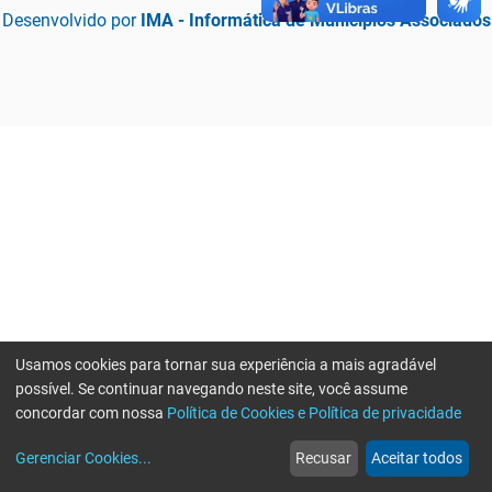
Desenvolvido por
IMA - Informática de Municípios Associados
Usamos cookies para tornar sua experiência a mais agradável
possível. Se continuar navegando neste site, você assume
concordar com nossa
Política de Cookies e Política de privacidade
home
build_circle
event
web
more_horiz
Erro ao enviar informações, por favor tente novamente
Gerenciar Cookies
...
Recusar
Aceitar todos
Início
Serviços
Eventos
Notícias
Mais