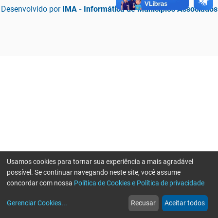
Desenvolvido por
IMA - Informática de Municípios Associados
Usamos cookies para tornar sua experiência a mais agradável
possível. Se continuar navegando neste site, você assume
concordar com nossa
Política de Cookies e Política de privacidade
home
build_circle
event
web
more_horiz
Erro ao enviar informações, por favor tente novamente
Gerenciar Cookies
...
Recusar
Aceitar todos
Início
Serviços
Eventos
Notícias
Mais