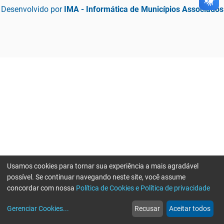
Desenvolvido por
IMA - Informática de Municípios Associados
Usamos cookies para tornar sua experiência a mais agradável
possível. Se continuar navegando neste site, você assume
concordar com nossa
Política de Cookies e Política de privacidade
home
build_circle
event
web
more_horiz
Gerenciar Cookies
...
Recusar
Aceitar todos
Início
Serviços
Eventos
Notícias
Mais