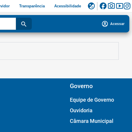
facebook
photo_camera
smart_display
flaky
vidor
Transparência
Acessibilidade
account_circle
search
Acessar
Governo
Equipe de Governo
Ouvidoria
Câmara Municipal