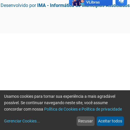
Desenvolvido por
IMA - Informática de Municípios Associados
Usamos cookies para tornar sua experiência a mais agradável
possível. Se continuar navegando neste site, você assume
concordar com nossa
Política de Cookies e Política de privacidade
home
build_circle
event
web
more_horiz
Erro ao enviar informações, por favor tente novamente
Gerenciar Cookies
...
Recusar
Aceitar todos
Início
Serviços
Eventos
Notícias
Mais