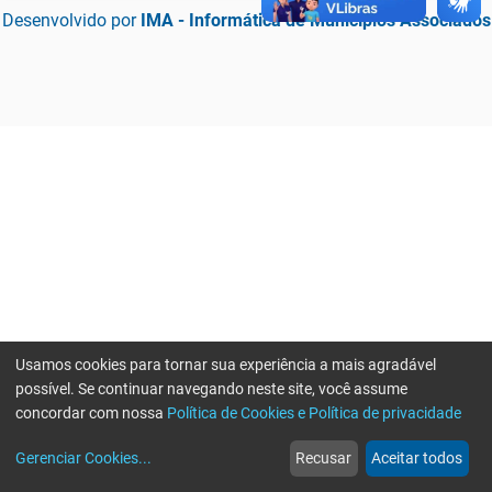
Desenvolvido por
IMA - Informática de Municípios Associados
Usamos cookies para tornar sua experiência a mais agradável
possível. Se continuar navegando neste site, você assume
concordar com nossa
Política de Cookies e Política de privacidade
home
build_circle
event
web
more_horiz
Erro ao enviar informações, por favor tente novamente
Gerenciar Cookies
...
Recusar
Aceitar todos
Início
Serviços
Eventos
Notícias
Mais