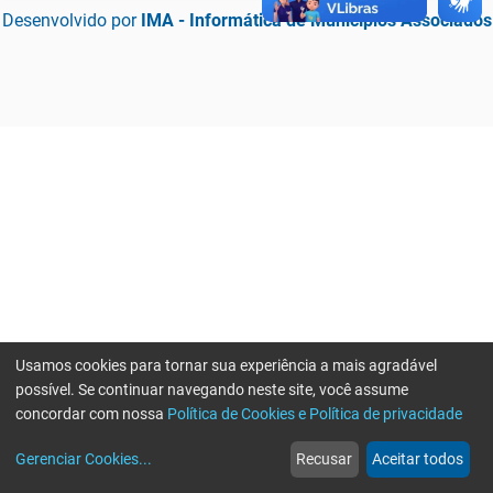
Desenvolvido por
IMA - Informática de Municípios Associados
Usamos cookies para tornar sua experiência a mais agradável
possível. Se continuar navegando neste site, você assume
concordar com nossa
Política de Cookies e Política de privacidade
home
build_circle
event
web
more_horiz
Erro ao enviar informações, por favor tente novamente
Gerenciar Cookies
...
Recusar
Aceitar todos
Início
Serviços
Eventos
Notícias
Mais