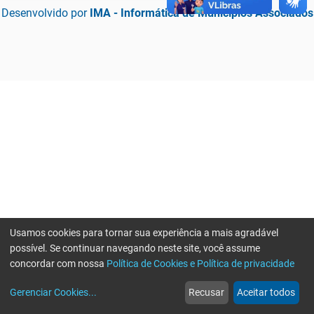
Desenvolvido por
IMA - Informática de Municípios Associados
Usamos cookies para tornar sua experiência a mais agradável
possível. Se continuar navegando neste site, você assume
concordar com nossa
Política de Cookies e Política de privacidade
home
build_circle
event
web
more_horiz
Erro ao enviar informações, por favor tente novamente
Gerenciar Cookies
...
Recusar
Aceitar todos
Início
Serviços
Eventos
Notícias
Mais