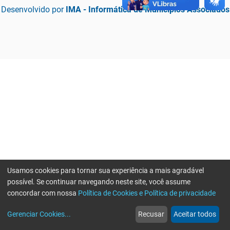
Desenvolvido por
IMA - Informática de Municípios Associados
Usamos cookies para tornar sua experiência a mais agradável
possível. Se continuar navegando neste site, você assume
concordar com nossa
Política de Cookies e Política de privacidade
home
build_circle
event
web
more_horiz
Erro ao enviar informações, por favor tente novamente
Gerenciar Cookies
...
Recusar
Aceitar todos
Início
Serviços
Eventos
Notícias
Mais