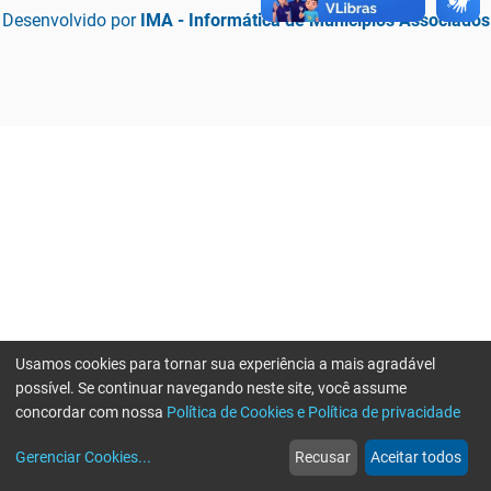
Desenvolvido por
IMA - Informática de Municípios Associados
Usamos cookies para tornar sua experiência a mais agradável
possível. Se continuar navegando neste site, você assume
concordar com nossa
Política de Cookies e Política de privacidade
home
build_circle
event
web
more_horiz
Erro ao enviar informações, por favor tente novamente
Gerenciar Cookies
...
Recusar
Aceitar todos
Início
Serviços
Eventos
Notícias
Mais