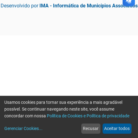
Desenvolvido por
IMA - Informática de Municípios Associados
Usamos cookies para tornar sua experiência a mais agradável
possível. Se continuar navegando neste site, você assume
concordar com nossa
Política de Cookies e Política de privacidade
home
build_circle
event
web
more_horiz
Erro ao enviar informações, por favor tente novamente
Gerenciar Cookies
...
Recusar
Aceitar todos
Início
Serviços
Eventos
Notícias
Mais