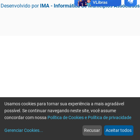
Desenvolvido por
IMA - Informática de Municípios Associados
Usamos cookies para tornar sua experiência a mais agradável
possível. Se continuar navegando neste site, você assume
concordar com nossa
Política de Cookies e Política de privacidade
home
build_circle
event
web
more_horiz
Erro ao enviar informações, por favor tente novamente
Gerenciar Cookies
...
Recusar
Aceitar todos
Início
Serviços
Eventos
Notícias
Mais