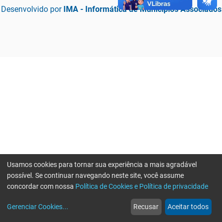
Desenvolvido por
IMA - Informática de Municípios Associados
Usamos cookies para tornar sua experiência a mais agradável
possível. Se continuar navegando neste site, você assume
concordar com nossa
Política de Cookies e Política de privacidade
home
build_circle
event
web
more_horiz
Erro ao enviar informações, por favor tente novamente
Gerenciar Cookies
...
Recusar
Aceitar todos
Início
Serviços
Eventos
Notícias
Mais