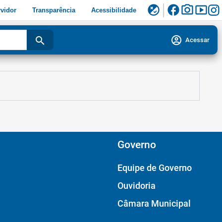
facebook
photo_camera
smart_display
flaky
vidor
Transparência
Acessibilidade
account_circle
search
Acessar
Governo
Equipe de Governo
Ouvidoria
Câmara Municipal