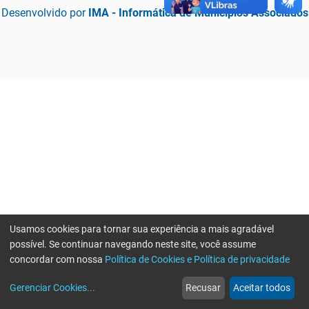
Desenvolvido por
IMA - Informática de Municípios Associados
Usamos cookies para tornar sua experiência a mais agradável
possível. Se continuar navegando neste site, você assume
concordar com nossa
Política de Cookies e Política de privacidade
home
build_circle
event
web
more_horiz
Erro ao enviar informações, por favor tente novamente
Gerenciar Cookies
...
Recusar
Aceitar todos
Início
Serviços
Eventos
Notícias
Mais