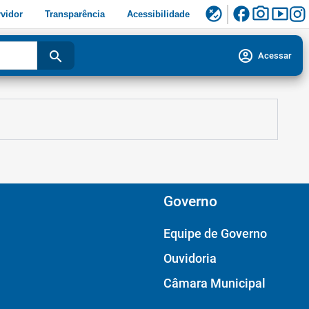
facebook
photo_camera
smart_display
flaky
vidor
Transparência
Acessibilidade
account_circle
search
Acessar
Governo
Equipe de Governo
Ouvidoria
Câmara Municipal