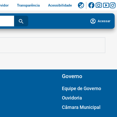
facebook
photo_camera
smart_display
flaky
vidor
Transparência
Acessibilidade
account_circle
search
Acessar
Governo
Equipe de Governo
Ouvidoria
Câmara Municipal