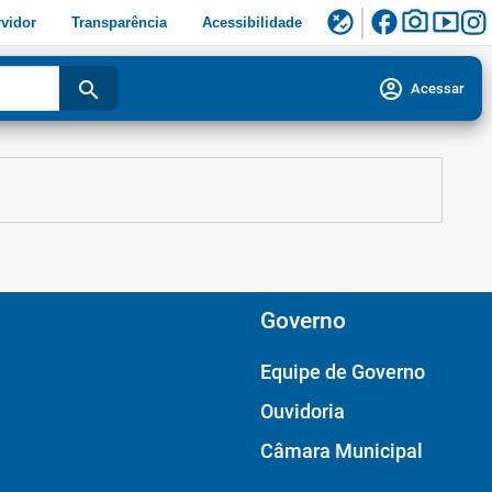
facebook
photo_camera
smart_display
flaky
vidor
Transparência
Acessibilidade
account_circle
search
Acessar
Governo
Equipe de Governo
Ouvidoria
Câmara Municipal