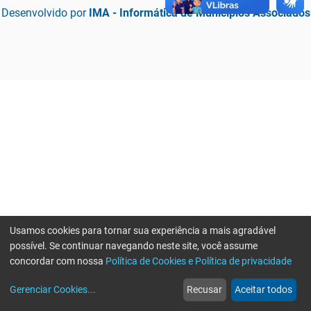
Desenvolvido por
IMA - Informática de Municípios Associados
Usamos cookies para tornar sua experiência a mais agradável
possível. Se continuar navegando neste site, você assume
concordar com nossa
Política de Cookies e Política de privacidade
home
build_circle
event
web
more_horiz
Erro ao enviar informações, por favor tente novamente
Gerenciar Cookies
...
Recusar
Aceitar todos
Início
Serviços
Eventos
Notícias
Mais