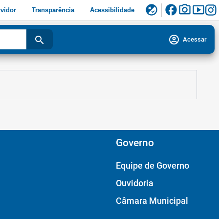
facebook
photo_camera
smart_display
flaky
vidor
Transparência
Acessibilidade
account_circle
search
Acessar
Governo
Equipe de Governo
Ouvidoria
Câmara Municipal