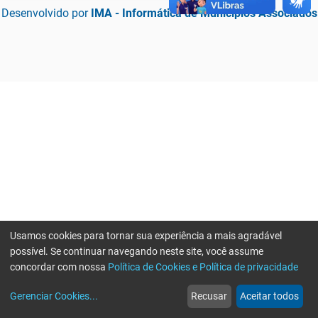
Desenvolvido por
IMA - Informática de Municípios Associados
Usamos cookies para tornar sua experiência a mais agradável
possível. Se continuar navegando neste site, você assume
concordar com nossa
Política de Cookies e Política de privacidade
home
build_circle
event
web
more_horiz
Erro ao enviar informações, por favor tente novamente
Gerenciar Cookies
...
Recusar
Aceitar todos
Início
Serviços
Eventos
Notícias
Mais