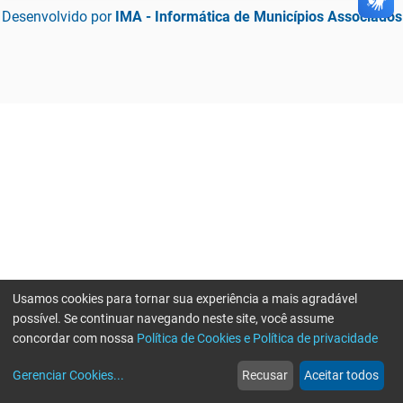
Desenvolvido por
IMA - Informática de Municípios Associados
Usamos cookies para tornar sua experiência a mais agradável
possível. Se continuar navegando neste site, você assume
concordar com nossa
Política de Cookies e Política de privacidade
home
build_circle
event
web
more_horiz
Erro ao enviar informações, por favor tente novamente
Gerenciar Cookies
...
Recusar
Aceitar todos
Início
Serviços
Eventos
Notícias
Mais