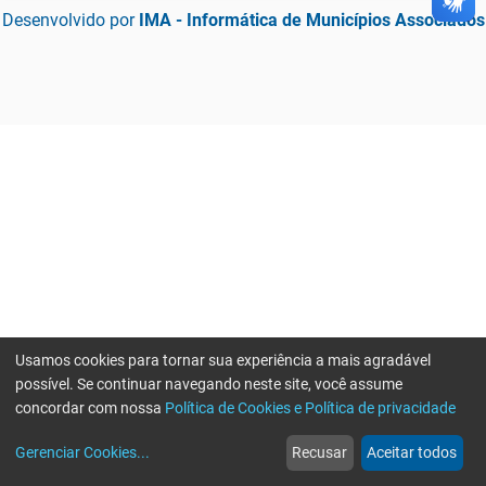
Desenvolvido por
IMA - Informática de Municípios Associados
Usamos cookies para tornar sua experiência a mais agradável
possível. Se continuar navegando neste site, você assume
concordar com nossa
Política de Cookies e Política de privacidade
home
build_circle
event
web
more_horiz
Gerenciar Cookies
...
Recusar
Aceitar todos
Início
Serviços
Eventos
Notícias
Mais