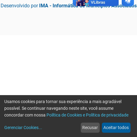
Desenvolvido por
IMA - Informática de Municípios Associados
Usamos cookies para tornar sua experiência a mais agradável
possível. Se continuar navegando neste site, você assume
concordar com nossa
Política de Cookies e Política de privacidade
home
build_circle
event
web
more_horiz
Erro ao enviar informações, por favor tente novamente
Gerenciar Cookies
...
Recusar
Aceitar todos
Início
Serviços
Eventos
Notícias
Mais