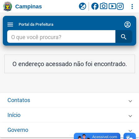
facebook
photo_camera
smart_display
flaky
more_vert
Campinas
Ligar/Desligar contraste visual de tela para
Ir para conteudo
Ir para menu do site da Prefeitura de Campinas
1
2
3
acessibilidade
account_circle
menu
Portal da Prefeitura
search
O endereço acessado não foi encontrado.
Contatos
Início
Governo