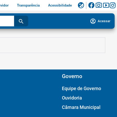
facebook
photo_camera
smart_display
flaky
vidor
Transparência
Acessibilidade
account_circle
search
Acessar
Governo
Equipe de Governo
Ouvidoria
Câmara Municipal