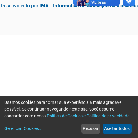
Desenvolvido por
IMA - Informática de Municípios Associados
Usamos cookies para tornar sua experiência a mais agradável
possível. Se continuar navegando neste site, você assume
concordar com nossa
Política de Cookies e Política de privacidade
home
build_circle
event
web
more_horiz
Erro ao enviar informações, por favor tente novamente
Gerenciar Cookies
...
Recusar
Aceitar todos
Início
Serviços
Eventos
Notícias
Mais