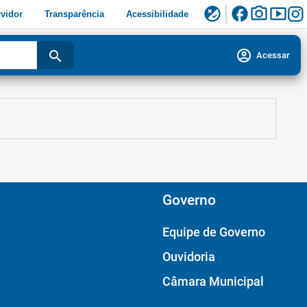
facebook
photo_camera
smart_display
flaky
vidor
Transparência
Acessibilidade
account_circle
search
Acessar
Governo
Equipe de Governo
Ouvidoria
Câmara Municipal