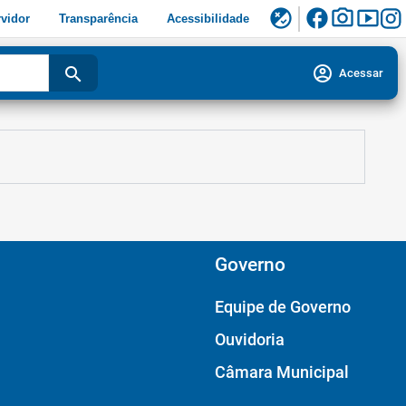
facebook
photo_camera
smart_display
flaky
vidor
Transparência
Acessibilidade
account_circle
search
Acessar
Governo
Equipe de Governo
Ouvidoria
Câmara Municipal