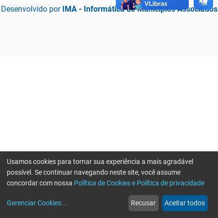
Desenvolvido por
IMA - Informática de Municípios Associados
Usamos cookies para tornar sua experiência a mais agradável
possível. Se continuar navegando neste site, você assume
concordar com nossa
Política de Cookies e Política de privacidade
home
build_circle
event
web
more_horiz
Erro ao enviar informações, por favor tente novamente
Gerenciar Cookies
...
Recusar
Aceitar todos
Início
Serviços
Eventos
Notícias
Mais