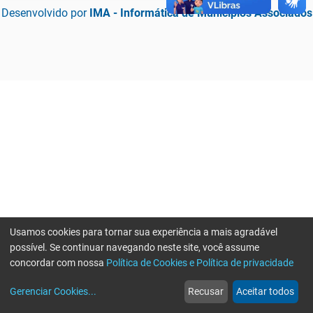
Desenvolvido por
IMA - Informática de Municípios Associados
Usamos cookies para tornar sua experiência a mais agradável
possível. Se continuar navegando neste site, você assume
concordar com nossa
Política de Cookies e Política de privacidade
home
build_circle
event
web
more_horiz
Erro ao enviar informações, por favor tente novamente
Gerenciar Cookies
...
Recusar
Aceitar todos
Início
Serviços
Eventos
Notícias
Mais