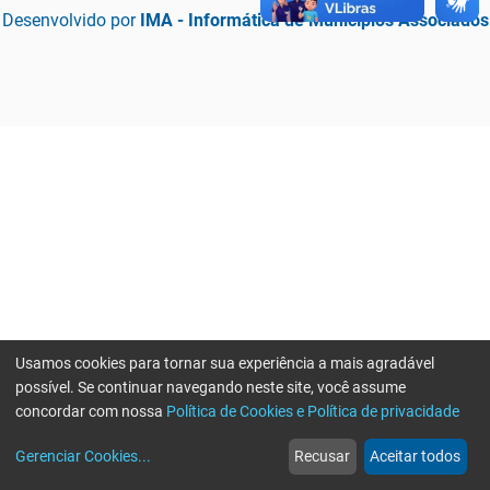
Desenvolvido por
IMA - Informática de Municípios Associados
Usamos cookies para tornar sua experiência a mais agradável
possível. Se continuar navegando neste site, você assume
concordar com nossa
Política de Cookies e Política de privacidade
home
build_circle
event
web
more_horiz
Erro ao enviar informações, por favor tente novamente
Gerenciar Cookies
...
Recusar
Aceitar todos
Início
Serviços
Eventos
Notícias
Mais