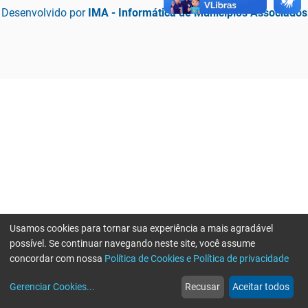
Desenvolvido por
IMA - Informática de Municípios Associados
Usamos cookies para tornar sua experiência a mais agradável
possível. Se continuar navegando neste site, você assume
concordar com nossa
Política de Cookies e Política de privacidade
home
build_circle
event
web
more_horiz
Erro ao enviar informações, por favor tente novamente
Gerenciar Cookies
...
Recusar
Aceitar todos
Início
Serviços
Eventos
Notícias
Mais