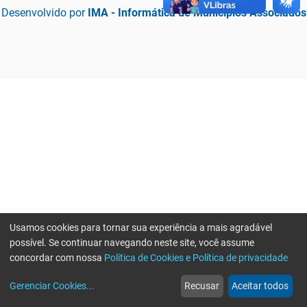
Desenvolvido por
IMA - Informática de Municípios Associados
Usamos cookies para tornar sua experiência a mais agradável
possível. Se continuar navegando neste site, você assume
concordar com nossa
Política de Cookies e Política de privacidade
home
build_circle
event
web
more_horiz
Erro ao enviar informações, por favor tente novamente
Gerenciar Cookies
...
Recusar
Aceitar todos
Início
Serviços
Eventos
Notícias
Mais